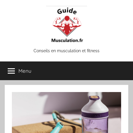
Aller
au
contenu
Guide
Conseils en musculation et fitness
musculation
Menu
&
fitness