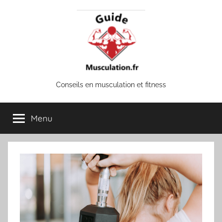
Aller
au
contenu
Guide
Conseils en musculation et fitness
musculation
Menu
&
fitness